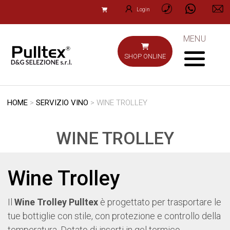
Login
MENU
SHOP ONLINE
HOME
>
SERVIZIO VINO
> WINE TROLLEY
WINE TROLLEY
Wine Trolley
Il
Wine Trolley Pulltex
è progettato per trasportare le
tue bottiglie con stile, con protezione e controllo della
temperatura. Dotato di inserti in gel termico