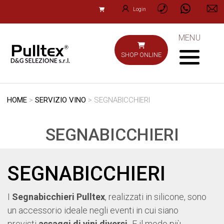
Login
MENU
SHOP ONLINE
HOME
>
SERVIZIO VINO
> SEGNABICCHIERI
SEGNABICCHIERI
SEGNABICCHIERI
I
Segnabicchieri Pulltex
, realizzati in silicone, sono
un accessorio ideale negli eventi in cui siano
previsti
assaggi di vini diversi.
E il modo più