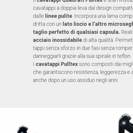
cavatappi a doppia leva dal design compatt
dalle
linee pulite
. Incorpora una lama com
dritta con un
lato liscio e l’altro microseg
taglio perfetto di qualsiasi capsula.
Reali
acciaio inossidabile
di alta qualità. Permett
tappi senza sforzo in due fasi senza romperl
danneggiarli grazie alla sua spirale in teflon.
I
cavatappi Pulltex
sono composti dai miglio
che garantiscono resistenza, leggerezza e af
anche dopo un uso assiduo negli anni.