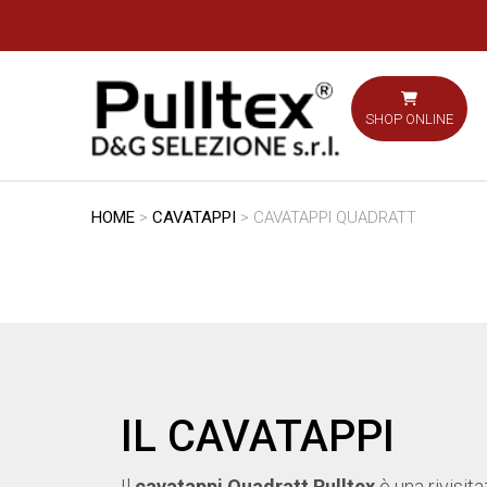
SHOP ONLINE
HOME
>
CAVATAPPI
> CAVATAPPI QUADRATT
IL CAVATAPPI
Il
cavatappi Quadratt Pulltex
è una rivisit