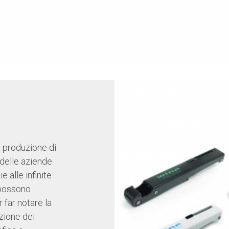
I
a produzione di
 delle aziende
e alle infinite
, possono
 far notare la
zione dei