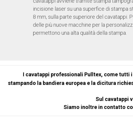
cavatappi avviene tramite stampa tampogra
incisione laser su una superfice di stampa s
8 mm, sulla parte superiore del cavatappi. 
delle più nuove macchine per la personaliz
permettono una alta qualità della stampa.
I cavatappi professionali Pulltex, come tutti 
stampando la bandiera europea e la dicitura richiest
Sul cavatappi v
Siamo inoltre in contatto c