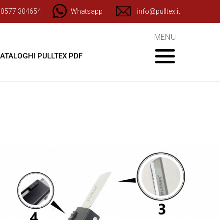
) 0577 304654
Whatsapp
info@pulltex.it
MENU
ATALOGHI PULLTEX PDF