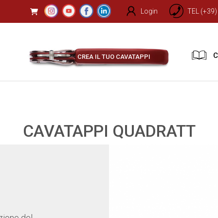
Login
TEL (+39
C
CREA IL TUO CAVATAPPI
CAVATAPPI QUADRATT
azione del