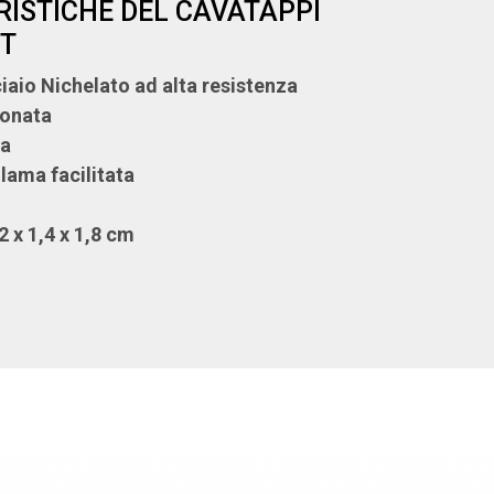
ISTICHE DEL CAVATAPPI
T
ciaio Nichelato ad alta resistenza
flonata
ma
 lama facilitata
2 x 1,4 x 1,8 cm