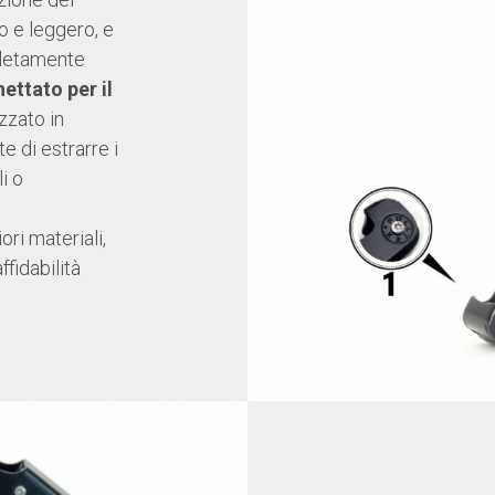
o e leggero, e
pletamente
hettato per il
zzato in
e di estrarre i
i o
ri materiali,
fidabilità