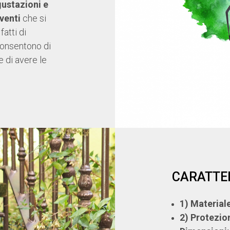
ustazioni e
eventi
che si
fatti di
Consentono di
e di avere le
CARATTER
1) Material
2) Protezio