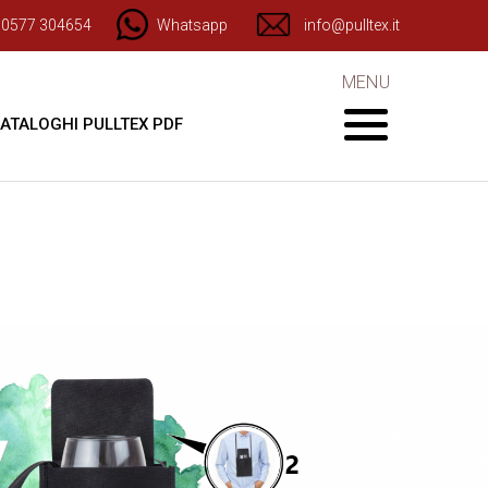
) 0577 304654
Whatsapp
info@pulltex.it
MENU
ATALOGHI PULLTEX PDF