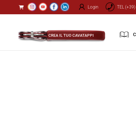
Login
TEL (+39
C
CREA IL TUO CAVATAPPI