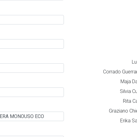
L
Corrado Guerran
Maja Da
Silvia C
Rita C
Graziano Chi
Erika S