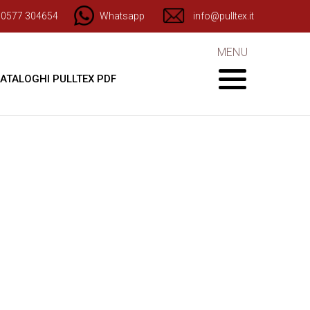
) 0577 304654
Whatsapp
info@pulltex.it
MENU
ATALOGHI PULLTEX PDF