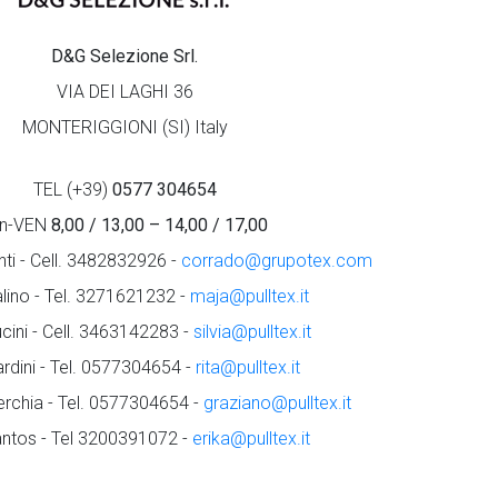
D&G Selezione Srl.
VIA DEI LAGHI 36
MONTERIGGIONI (SI) Italy
TEL (+39)
0577 304654
un-VEN
8,00 / 13,00 – 14,00 / 17,00
ti - Cell. 3482832926 -
corrado@grupotex.com
lino - Tel. 3271621232 -
maja@pulltex.it
ucini - Cell. 3463142283 -
silvia@pulltex.it
ardini - Tel. 0577304654 -
rita@pulltex.it
erchia - Tel. 0577304654 -
graziano@pulltex.it
antos - Tel 3200391072 -
erika@pulltex.it